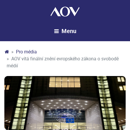
Pro média
AOV vítá finální znění evropského zákona o svobodě
médií