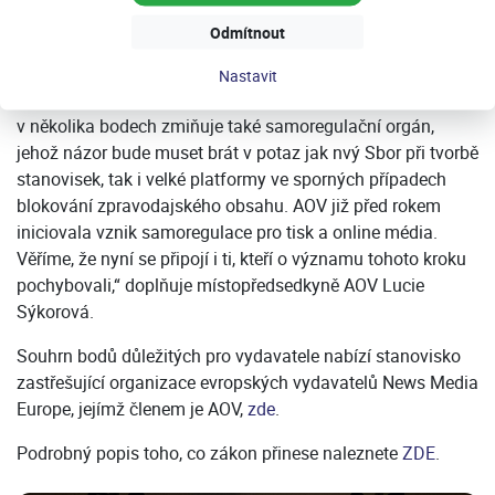
Vítáme přístup evropských politiků, kteří nakonec
Odmítnout
upřednostnili záruky pro svobodu médií a transparentnost i
přes nátlak některých vlád a vlastníků velkých
Nastavit
nadnárodních mediálních domů. Nařízení mimo jiné
v několika bodech zmiňuje také samoregulační orgán,
jehož názor bude muset brát v potaz jak nvý Sbor při tvorbě
stanovisek, tak i velké platformy ve sporných případech
blokování zpravodajského obsahu. AOV již před rokem
iniciovala vznik samoregulace pro tisk a online média.
Věříme, že nyní se připojí i ti, kteří o významu tohoto kroku
pochybovali,“ doplňuje místopředsedkyně AOV Lucie
Sýkorová.
Souhrn bodů důležitých pro vydavatele nabízí stanovisko
zastřešující organizace evropských vydavatelů News Media
Europe, jejímž členem je AOV,
zde
.
Podrobný popis toho, co zákon přinese naleznete
ZDE
.