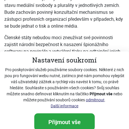
stavu mediální svobody a plurality v jednotlivých zemích.
Bude zachován povinný konzultační mechanismus se
zástupci profesních organizací především v případech, kdy
se bude jednat o tisk a online média.
Členské státy nebudou moci zneužívat své povinnosti
zajistit národní bezpečnost k nasazení špionážního
softwaru na novináře a vytváření tlaku na odtajnění jejich
informačních zdrojů.
Nastavení soukromí
Velké platformy jako Google či Facebook nebudou moci
Pro poskytování služeb používáme soubory cookies. Některé z nich
jsou pro fungování webu nutné, zatímco jiné nám pomohou vylepšit
svévolně blokovat obsah zpravodajských médií bez
váš uživatelský zážitek a rychleji vás navést k tomu, co právě
předchozího upozornění minimálně 24 hodin předem a bez
hledáte. Souhlasíte s používáním všech cookies? Svůj souhlas
snahy o vyjasnění sporných případů.
můžete snadno definovat kliknutím na tlačítko
Přijmout vše
nebo
můžete používání souborů cookies
odmítnout
.
Mediálnímu trhu pomůže i to, že vlastnictví médií a
Další informace
přidělování státní reklamy bude muset být transparentní.
„Zákon je přelomovým krokem především z pohledu uznání
Přijmout vše
důležitosti svobodných médií pro zachování demokracie.