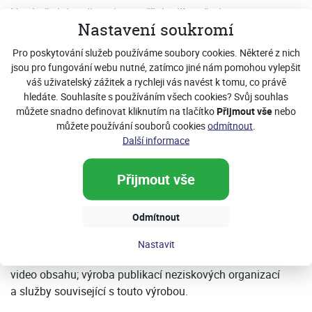
Nový předpis odkazuje na přílohu III směrnice
Nastavení soukromí
2006/112/ES. Ta vyjmenovává celkem 24 oblastí, z nichž
si má každý stát vybrat sedm, pro které snížení DPH
Pro poskytování služeb používáme soubory cookies. Některé z nich
uplatní. Své rozhodnutí a vyjednané podmínky mají státy
jsou pro fungování webu nutné, zatímco jiné nám pomohou vylepšit
nahlásit do 7. července 2022 Výboru pro DPH.
váš uživatelský zážitek a rychleji vás navést k tomu, co právě
hledáte. Souhlasíte s používáním všech cookies? Svůj souhlas
Média spadají do bodu č. 6) Přílohy III směrnice
můžete snadno definovat kliknutím na tlačítko
Přijmout vše
nebo
2006/112/ES, který zní: Dodání knih, novin a časopisů
můžete používání souborů cookies
odmítnout
.
(včetně brožur, letáků a obdobných tiskovin, dětských
Další informace
obrázkových knížek, náčrtníků či omalovánek, hudebních
partitur tištěných či psaných, zeměpisných, vodopisných
Přijmout vše
nebo obdobných map) buď na fyzickém nosiči, nebo
elektronicky, nebo oběma způsoby, a to včetně dodání na
Odmítnout
výpůjčku knihovnami, nejedná-li se o publikace výlučně
nebo převážně určené k propagaci ani o publikace výlučně
Nastavit
nebo převážně sestávající ze zvukového hudebního nebo
video obsahu; výroba publikací neziskových organizací
a služby související s touto výrobou.