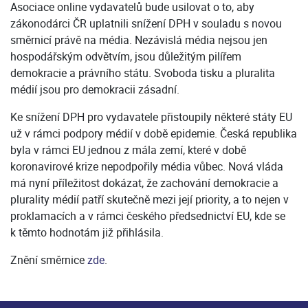
Asociace online vydavatelů bude usilovat o to, aby
zákonodárci ČR uplatnili snížení DPH v souladu s novou
směrnicí právě na média. Nezávislá média nejsou jen
hospodářským odvětvím, jsou důležitým pilířem
demokracie a právního státu. Svoboda tisku a pluralita
médií jsou pro demokracii zásadní.
Ke snížení DPH pro vydavatele přistoupily některé státy EU
už v rámci podpory médií v době epidemie. Česká republika
byla v rámci EU jednou z mála zemí, které v době
koronavirové krize nepodpořily média vůbec. Nová vláda
má nyní příležitost dokázat, že zachování demokracie a
plurality médií patří skutečně mezi její priority, a to nejen v
proklamacích a v rámci českého předsednictví EU, kde se
k těmto hodnotám již přihlásila.
Znění směrnice
zde
.