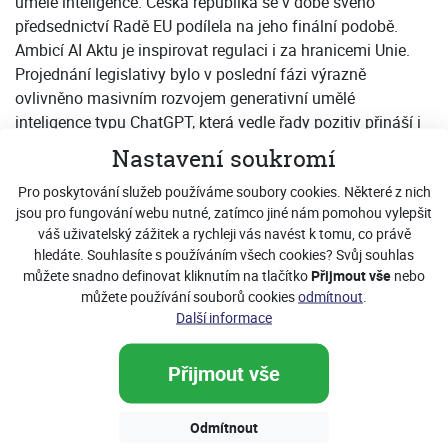
umělé inteligence. Česká republika se v době svého
předsednictví Radě EU podílela na jeho finální podobě.
Ambicí AI Aktu je inspirovat regulaci i za hranicemi Unie.
Projednání legislativy bylo v poslední fázi výrazně
ovlivněno masivním rozvojem generativní umělé
inteligence typu ChatGPT, která vedle řady pozitiv přináší i
některá negativa.
Nastavení soukromí
Mezi ně lze zahrnout problematiku netransparentnosti
Pro poskytování služeb používáme soubory cookies. Některé z nich
vstupních (tréninkových) dat pro tyto generativní modely,
jsou pro fungování webu nutné, zatímco jiné nám pomohou vylepšit
které vedou k pochybnostem o dodržování autorských práv
váš uživatelský zážitek a rychleji vás navést k tomu, co právě
hledáte. Souhlasíte s používáním všech cookies? Svůj souhlas
či zaujatosti výstupů z těchto aplikací (např. rasistické či
můžete snadno definovat kliknutím na tlačítko
Přijmout vše
nebo
lživé závěry). Za současné situace totiž není možné pro
můžete používání souborů cookies
odmítnout
.
autory děl (textových, hudebních, filmových, fotografických
Další informace
a dalších) zjistit, zda byla jejich tvorba využita k vývoji
generativních modelů, a ztrácejí tak kontrolu nad užíváním
Přijmout vše
svých děl. Odsouhlasené znění AI Aktu jejich postavení
zlepšuje, když zdůrazňuje právo autorů zpravidla
rozhodovat o užití jejich díla a současně přichází s
Odmítnout