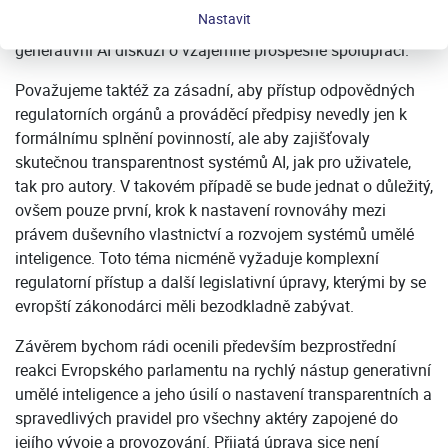
požadavkem na transparentnost trénovacích dat, čímž
Nastavit
teoreticky umožňuje tvůrcům obsahu zahájit s vývojáři
generativní AI diskuzi o vzájemně prospěšné spolupráci.
Považujeme taktéž za zásadní, aby přístup odpovědných
regulatorních orgánů a prováděcí předpisy nevedly jen k
formálnímu splnění povinností, ale aby zajišťovaly
skutečnou transparentnost systémů AI, jak pro uživatele,
tak pro autory. V takovém případě se bude jednat o důležitý,
ovšem pouze první, krok k nastavení rovnováhy mezi
právem duševního vlastnictví a rozvojem systémů umělé
inteligence. Toto téma nicméně vyžaduje komplexní
regulatorní přístup a další legislativní úpravy, kterými by se
evropští zákonodárci měli bezodkladně zabývat.
Závěrem bychom rádi ocenili především bezprostřední
reakci Evropského parlamentu na rychlý nástup generativní
umělé inteligence a jeho úsilí o nastavení transparentních a
spravedlivých pravidel pro všechny aktéry zapojené do
jejího vývoje a provozování. Přijatá úprava sice není