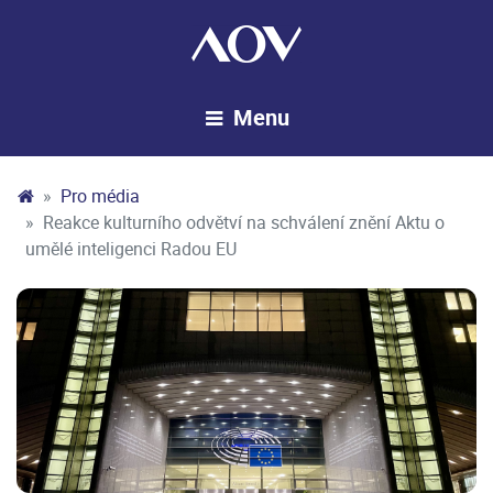
Pro média
Reakce kulturního odvětví na schválení znění Aktu o
umělé inteligenci Radou EU